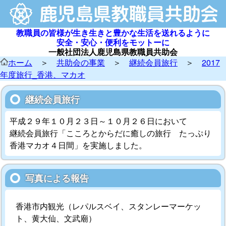
教職員の皆様が生き生きと豊かな生活を送れるように
安全・安心・便利をモットーに
一般社団法人鹿児島県教職員共助会
ホーム
＞
共助会の事業
＞
継続会員旅行
＞
2017
年度旅行_香港、マカオ
継続会員旅行
平成２９年１０月２３日～１０月２６日において
継続会員旅行「こころとからだに癒しの旅行 たっぷり
香港マカオ４日間」を実施しました。
写真による報告
香港市内観光（レパルスベイ、スタンレーマーケッ
ト、黄大仙、文武廟）